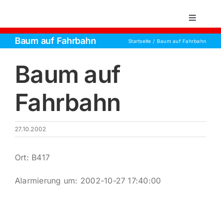
Zum
Inhalt
Toggle
Navigati
springen
Baum auf Fahrbahn
Startseite
Baum auf Fahrbahn
Startsei
Baum auf
Einsätz
Fahrbahn
Über un
27.10.2002
Aktive 
Ort: B417
Jugend
Alarmierung um: 2002-10-27 17:40:00
Kontakt