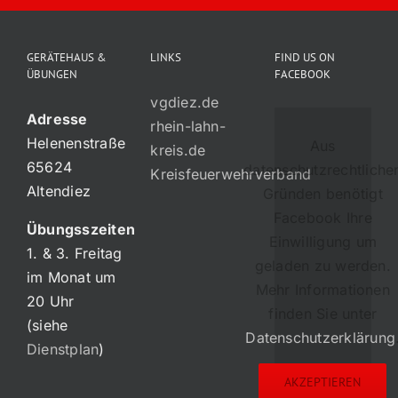
GERÄTEHAUS &
LINKS
FIND US ON
ÜBUNGEN
FACEBOOK
vgdiez.de
Adresse
rhein-lahn-
Helenenstraße
Aus
kreis.de
65624
datenschutzrechtliche
Kreisfeuerwehrverband
Altendiez
Gründen benötigt
Facebook Ihre
Übungsszeiten
Einwilligung um
1. & 3. Freitag
geladen zu werden.
im Monat um
Mehr Informationen
20 Uhr
finden Sie unter
(siehe
Datenschutzerklärung
Dienstplan
)
AKZEPTIEREN