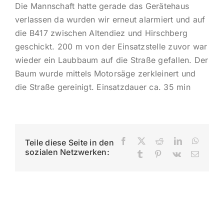
Die Mannschaft hatte gerade das Gerätehaus
Impres
verlassen da wurden wir erneut alarmiert und auf
die B417 zwischen Altendiez und Hirschberg
geschickt. 200 m von der Einsatzstelle zuvor war
wieder ein Laubbaum auf die Straße gefallen. Der
Baum wurde mittels Motorsäge zerkleinert und
die Straße gereinigt. Einsatzdauer ca. 35 min
Facebook
X
Reddit
LinkedIn
Whats
Teile diese Seite in den
sozialen Netzwerken:
Tumblr
Pinterest
Vk
E-
Mail