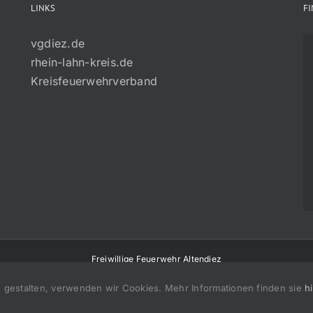
LINKS
F
vgdiez.de
rhein-lahn-kreis.de
Kreisfeuerwehrverband
Freiwillige Feuerwehr Altendiez
 gestalten, verwenden wir Cookies. Mehr Informationen finden sie
h
Facebook
Instagram
Rss
E-
Mail