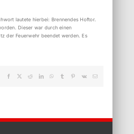
wort lautete hierbei: Brennendes Hoftor.
 worden. Dieser war durch einen
tz der Feuerwehr beendet werden. Es
Facebook
X
Reddit
LinkedIn
WhatsApp
Tumblr
Pinterest
Vk
E-
Mail