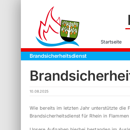
Zum
Inhalt
springen
Startseite
Brandsicherheitsdienst
Brandsicherhei
10.08.2025
Wie bereits im letzten Jahr unterstützte die
Brandsicherheitsdienst für Rhein in Flammen 
Unsere Aufgaben hierbei bestanden im Ausl