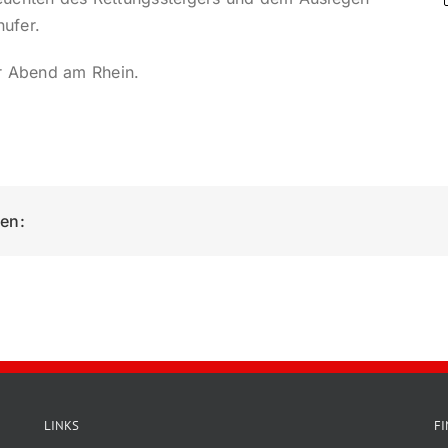
ufer.
er Abend am Rhein.
ken:
LINKS
F