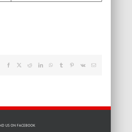
Facebook
X
Reddit
LinkedIn
WhatsApp
Tumblr
Pinterest
Vk
E-
Mail
IND US ON FACEBOOK