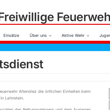
Freiwillige Feuerweh
Einsätze
Über uns
Aktive Wehr
Juge
tsdienst
 Feuerwehr Altendiez die örtlichen Einheiten beim
in Lahnstein.
euchten des Rettungssteigers und dem Auslegen