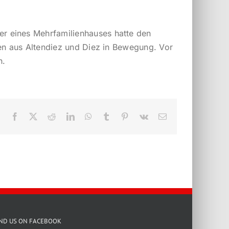
r eines Mehrfamilienhauses hatte den
ten aus Altendiez und Diez in Bewegung. Vor
n.
Facebook
X
Reddit
LinkedIn
WhatsApp
Tumblr
Pinterest
Vk
E-
Mail
IND US ON FACEBOOK