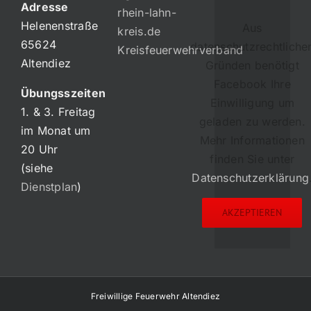
Adresse
rhein-lahn-
Helenenstraße
Aus
kreis.de
65624
datenschutzrechtliche
Kreisfeuerwehrverband
Altendiez
Gründen benötigt
Facebook Ihre
Übungsszeiten
Einwilligung um
1. & 3. Freitag
geladen zu werden.
im Monat um
Mehr Informationen
20 Uhr
finden Sie unter
(siehe
Datenschutzerklärung
Dienstplan
)
AKZEPTIEREN
Freiwillige Feuerwehr Altendiez