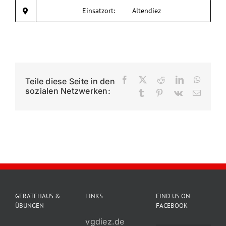
Einsatzort:
Altendiez
Impres
Facebook
X
Reddit
LinkedIn
Whats
Teile diese Seite in den
sozialen Netzwerken:
Tumblr
Pinterest
Vk
E-
Mail
GERÄTEHAUS &
LINKS
FIND US ON
ÜBUNGEN
FACEBOOK
vgdiez.de