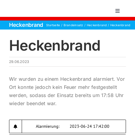
Zum
Inhalt
Toggle
Navigati
springen
Heckenbrand
Startseite
Brandeinsatz
Heckenbrand
Heckenbrand
Startsei
Heckenbrand
Einsätz
29.06.2023
Über un
Wir wurden zu einem Heckenbrand alarmiert. Vor
Aktive 
Ort konnte jedoch kein Feuer mehr festgestellt
werden, sodass der Einsatz bereits um 17:58 Uhr
wieder beendet war.
Jugend
Kontakt
Alarmierung:
2023-06-24 17:42:00