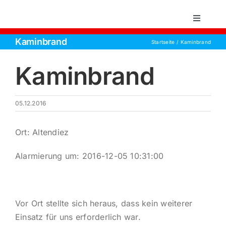
Zum
Inhalt
Toggle
Navigati
springen
Kaminbrand
Startseite
Kaminbrand
Startsei
Kaminbrand
Einsätz
05.12.2016
Über un
Ort: Altendiez
Aktive 
Alarmierung um: 2016-12-05 10:31:00
Jugend
Vor Ort stellte sich heraus, dass kein weiterer
Kontakt
Einsatz für uns erforderlich war.