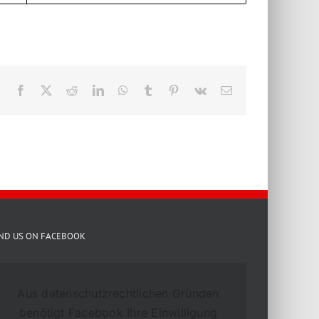
Facebook
X
Reddit
LinkedIn
WhatsApp
Tumblr
Pinterest
Vk
E-
Mail
IND US ON FACEBOOK
Aus datenschutzrechtlichen Gründen
benötigt Facebook Ihre Einwilligung