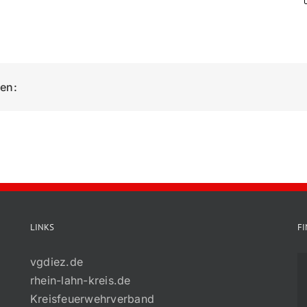
ken:
LINKS
F
vgdiez.de
rhein-lahn-kreis.de
Kreisfeuerwehrverband