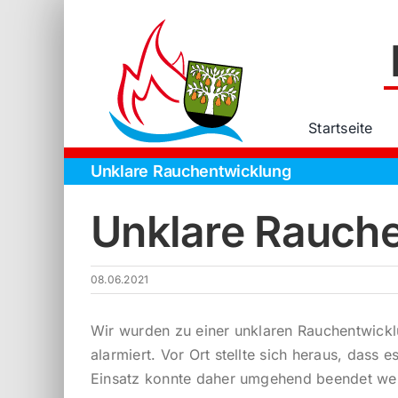
Zum
Inhalt
springen
Startseite
Unklare Rauchentwicklung
Unklare Rauch
08.06.2021
Wir wurden zu einer unklaren Rauchentwickl
alarmiert. Vor Ort stellte sich heraus, dass 
Einsatz konnte daher umgehend beendet we