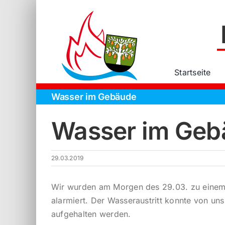
Zum
Inhalt
springen
Startseite
Wasser im Gebäude
Wasser im Geb
29.03.2019
Wir wurden am Morgen des 29.03. zu eine
alarmiert. Der Wasseraustritt konnte von u
aufgehalten werden.