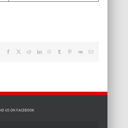
Facebook
X
Reddit
LinkedIn
WhatsApp
Tumblr
Pinterest
Vk
E-
Mail
IND US ON FACEBOOK