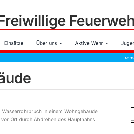
Freiwillige Feuerweh
Einsätze
Über uns
Aktive Wehr
Juge
Starts
äude
m Wasserrohrbruch in einem Wohngebäude
ns vor Ort durch Abdrehen des Haupthahns