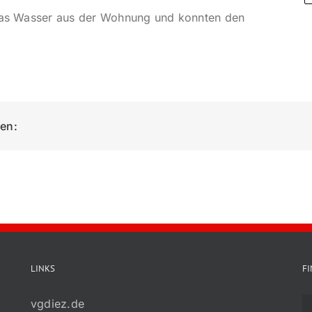
 das Wasser aus der Wohnung und konnten den
ken:
LINKS
F
vgdiez.de