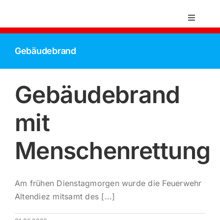
Zum
Inhalt
Toggle
Navigati
springen
Startsei
Gebäudebrand
Einsätz
Gebäudebrand
Über un
mit
Aktive 
Menschenrettung
Jugend
Am frühen Dienstagmorgen wurde die Feuerwehr
Altendiez mitsamt des [...]
Kontakt