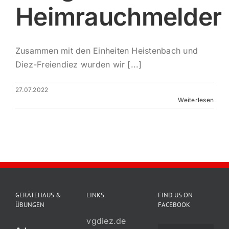
Heimrauchmelder
Impres
Zusammen mit den Einheiten Heistenbach und
Diez-Freiendiez wurden wir [...]
27.07.2022
Weiterlesen
GERÄTEHAUS &
LINKS
FIND US ON
ÜBUNGEN
FACEBOOK
vgdiez.de