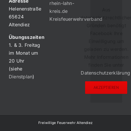
Adresse
rhein-lahn-
Helenenstraße
Aus
kreis.de
65624
datenschutzrechtliche
Kreisfeuerwehrverband
Altendiez
Gründen benötigt
Facebook Ihre
Übungsszeiten
Einwilligung um
1. & 3. Freitag
geladen zu werden.
im Monat um
Mehr Informationen
20 Uhr
finden Sie unter
(siehe
Datenschutzerklärung
Dienstplan
)
AKZEPTIEREN
Freiwillige Feuerwehr Altendiez