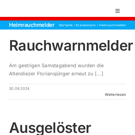
Zum
Inhalt
Toggle
Navigati
springen
Heimrauchmelder
Startseite
Brandeinsatz
Heimrauchmelder
Startsei
Rauchwarnmelder
Einsätz
Am gestrigen Samstagabend wurden die
Über un
Altendiezer Floriansjünger erneut zu [...]
Aktive 
30.09.2024
Weiterlesen
Jugend
Ausgelöster
Kontakt