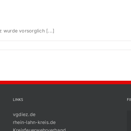
 wurde vorsorglich [...]
LINKS
F
vgdiez.de
rhein-lahn-kreis.de
Kreisfeuerwehrverband