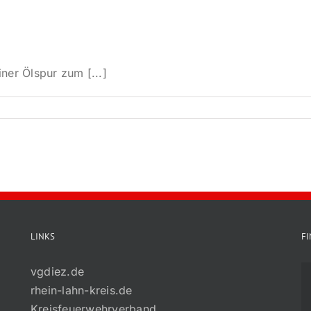
ner Ölspur zum [...]
LINKS
F
vgdiez.de
rhein-lahn-kreis.de
Kreisfeuerwehrverband