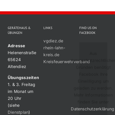
Impres
GERÄTEHAUS &
LINKS
FIND US ON
ÜBUNGEN
FACEBOOK
vgdiez.de
Adresse
rhein-lahn-
Helenenstraße
Aus
kreis.de
65624
datenschutzrechtliche
Kreisfeuerwehrverband
Altendiez
Gründen benötigt
Facebook Ihre
Übungsszeiten
Einwilligung um
1. & 3. Freitag
geladen zu werden.
im Monat um
Mehr Informationen
20 Uhr
finden Sie unter
(siehe
Datenschutzerklärung
Dienstplan
)