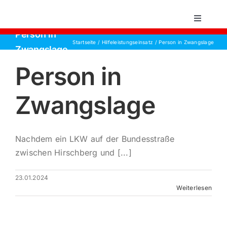
Zum
Inhalt
Toggle
Navigati
springen
Person in
Startseite
Hilfeleistungseinsatz
Person in Zwangslage
Startsei
Zwangslage
Person in
Einsätz
Zwangslage
Über un
Nachdem ein LKW auf der Bundesstraße
Aktive 
zwischen Hirschberg und [...]
Jugend
23.01.2024
Weiterlesen
Kontakt