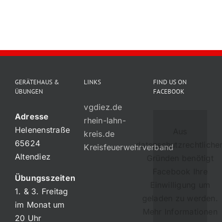
Impres
GERÄTEHAUS &
LINKS
FIND US ON
ÜBUNGEN
FACEBOOK
vgdiez.de
Adresse
rhein-lahn-
Helenenstraße
Aus
kreis.de
65624
datenschutzrechtliche
Kreisfeuerwehrverband
Altendiez
Gründen benötigt
Facebook Ihre
Übungsszeiten
Einwilligung um
1. & 3. Freitag
geladen zu werden.
im Monat um
Mehr Informationen
20 Uhr