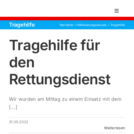
Zum
Inhalt
Toggle
Navigati
springen
Tragehilfe
Startseite
Hilfeleistungseinsatz
Tragehilfe
Startsei
Tragehilfe für
Einsätz
den
Über un
Rettungsdienst
Aktive 
Wir wurden am Mittag zu einem Einsatz mit dem
Jugend
[...]
31.05.2022
Kontakt
Weiterlesen