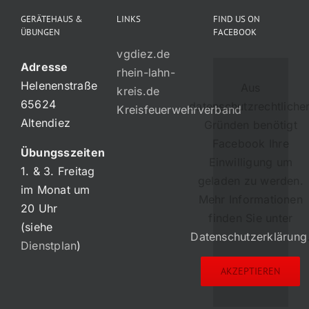
GERÄTEHAUS &
LINKS
FIND US ON
ÜBUNGEN
FACEBOOK
vgdiez.de
Adresse
rhein-lahn-
Helenenstraße
Aus
kreis.de
65624
datenschutzrechtliche
Kreisfeuerwehrverband
Altendiez
Gründen benötigt
Facebook Ihre
Übungsszeiten
Einwilligung um
1. & 3. Freitag
geladen zu werden.
im Monat um
Mehr Informationen
20 Uhr
finden Sie unter
(siehe
Datenschutzerklärung
Dienstplan
)
AKZEPTIEREN