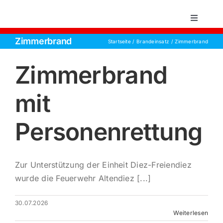
Zum
Inhalt
Toggle
Navigati
springen
Zimmerbrand
Startseite
Brandeinsatz
Zimmerbrand
Startsei
Zimmerbrand
Einsätz
mit
Über un
Personenrettung
Aktive 
Zur Unterstützung der Einheit Diez-Freiendiez
Jugend
wurde die Feuerwehr Altendiez [...]
30.07.2026
Kontakt
Weiterlesen