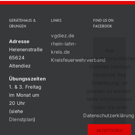
GERÄTEHAUS &
LINKS
FIND US ON
ÜBUNGEN
FACEBOOK
vgdiez.de
Adresse
rhein-lahn-
Helenenstraße
Aus
kreis.de
65624
datenschutzrechtliche
Kreisfeuerwehrverband
Altendiez
Gründen benötigt
Facebook Ihre
Übungsszeiten
Einwilligung um
1. & 3. Freitag
geladen zu werden.
im Monat um
Mehr Informationen
20 Uhr
finden Sie unter
(siehe
Datenschutzerklärung
Dienstplan
)
AKZEPTIEREN