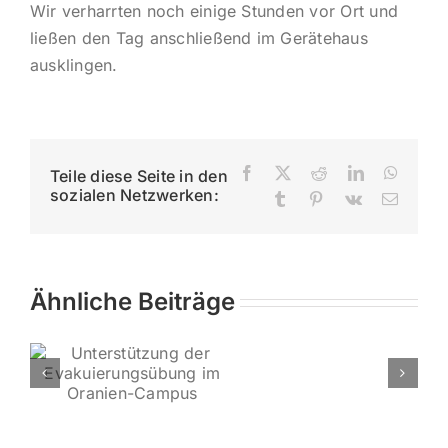
Wir verharrten noch einige Stunden vor Ort und
ließen den Tag anschließend im Gerätehaus
ausklingen.
Facebook
X
Reddit
LinkedIn
Whats
Teile diese Seite in den
sozialen Netzwerken:
Tumblr
Pinterest
Vk
E-
Mail
Ähnliche Beiträge
g
s