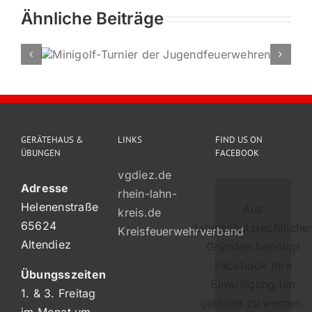
Ähnliche Beiträge
Halloween bei der
Jugendfeuerwehr
GERÄTEHAUS &
LINKS
FIND US ON
ÜBUNGEN
FACEBOOK
vgdiez.de
Adresse
rhein-lahn-
Helenenstraße
Aus
kreis.de
65624
datenschutzrechtliche
Kreisfeuerwehrverband
Altendiez
Gründen benötigt
Facebook Ihre
Übungsszeiten
Einwilligung um
1. & 3. Freitag
geladen zu werden.