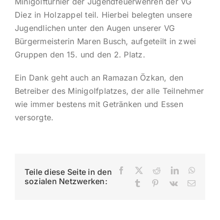
Minigolfturnier der Jugendfeuerwehren der VG
Diez in Holzappel teil. Hierbei belegten unsere
Jugendlichen unter den Augen unserer VG
Bürgermeisterin Maren Busch, aufgeteilt in zwei
Gruppen den 15. und den 2. Platz.
Ein Dank geht auch an Ramazan Özkan, den
Betreiber des Minigolfplatzes, der alle Teilnehmer
wie immer bestens mit Getränken und Essen
versorgte.
Facebook
X
Reddit
LinkedIn
Whats
Teile diese Seite in den
sozialen Netzwerken:
Tumblr
Pinterest
Vk
E-
Mail