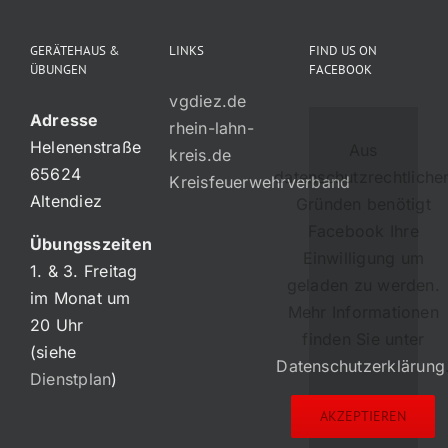
GERÄTEHAUS &
LINKS
FIND US ON
ÜBUNGEN
FACEBOOK
vgdiez.de
Adresse
rhein-lahn-
Helenenstraße
Aus
kreis.de
65624
datenschutzrechtliche
Kreisfeuerwehrverband
Altendiez
Gründen benötigt
Facebook Ihre
Übungsszeiten
Einwilligung um
1. & 3. Freitag
geladen zu werden.
im Monat um
Mehr Informationen
20 Uhr
finden Sie unter
(siehe
Datenschutzerklärung
Dienstplan
)
AKZEPTIEREN