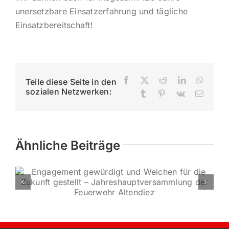
unersetzbare Einsatzerfahrung und tägliche
Einsatzbereitschaft!
Facebook
X
Reddit
LinkedIn
Whats
Teile diese Seite in den
sozialen Netzwerken:
Tumblr
Pinterest
Vk
E-
Mail
Ähnliche Beiträge
Spende für
Förderver