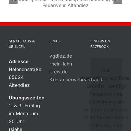
Förderver
GERÄTEHAUS &
LINKS
FIND US ON
ÜBUNGEN
FACEBOOK
vgdiez.de
Adresse
rhein-lahn-
Helenenstraße
Aus
kreis.de
65624
datenschutzrechtliche
Kreisfeuerwehrverband
Altendiez
Gründen benötigt
Facebook Ihre
Übungsszeiten
Einwilligung um
1. & 3. Freitag
geladen zu werden.
im Monat um
Mehr Informationen
20 Uhr
finden Sie unter
(siehe