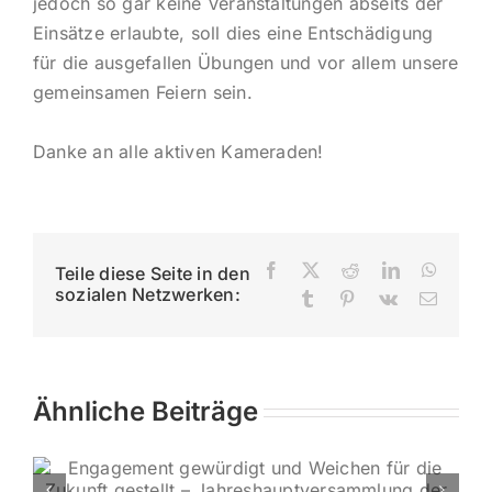
jedoch so gar keine Veranstaltungen abseits der
Einsätze erlaubte, soll dies eine Entschädigung
für die ausgefallen Übungen und vor allem unsere
gemeinsamen Feiern sein.
Danke an alle aktiven Kameraden!
Facebook
X
Reddit
LinkedIn
Whats
Teile diese Seite in den
sozialen Netzwerken:
Tumblr
Pinterest
Vk
E-
Mail
Ähnliche Beiträge
Spende für