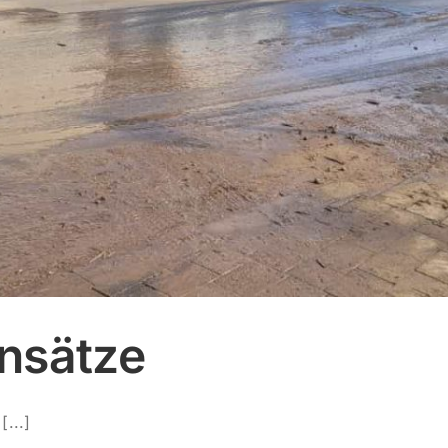
insätze
...]