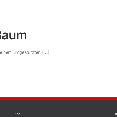
Baum
einem umgestürzten [...]
LINKS
F