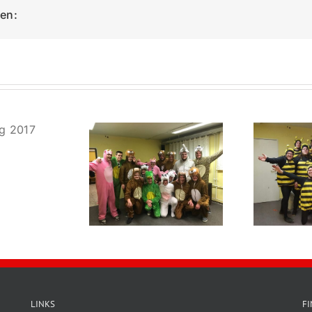
ken:
sching 2018
Fasching 2016
LINKS
F