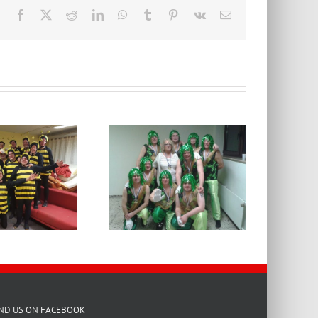
Facebook
X
Reddit
LinkedIn
WhatsApp
Tumblr
Pinterest
Vk
E-
Mail
Fasching
2011
Fasching 2014
IND US ON FACEBOOK