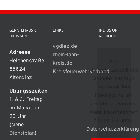
GERÄTEHAUS &
LINKS
FIND US ON
ÜBUNGEN
FACEBOOK
vgdiez.de
Adresse
rhein-lahn-
Helenenstraße
Aus
kreis.de
65624
datenschutzrechtliche
Kreisfeuerwehrverband
Altendiez
Gründen benötigt
Facebook Ihre
Übungsszeiten
Einwilligung um
1. & 3. Freitag
geladen zu werden.
im Monat um
Mehr Informationen
20 Uhr
finden Sie unter
(siehe
Datenschutzerklärung
Dienstplan
)