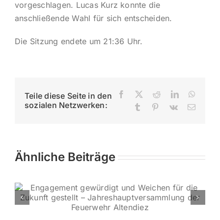
vorgeschlagen. Lucas Kurz konnte die
anschließende Wahl für sich entscheiden.
Die Sitzung endete um 21:36 Uhr.
Facebook
X
Reddit
LinkedIn
Whats
Teile diese Seite in den
sozialen Netzwerken:
Tumblr
Pinterest
Vk
E-
Mail
Ähnliche Beiträge
Spende für
Förderver