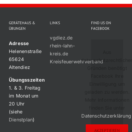
GERÄTEHAUS &
LINKS
FIND US ON
ÜBUNGEN
FACEBOOK
vgdiez.de
Adresse
rhein-lahn-
Helenenstraße
Aus
kreis.de
65624
datenschutzrechtliche
Kreisfeuerwehrverband
Altendiez
Gründen benötigt
Facebook Ihre
Übungsszeiten
Einwilligung um
1. & 3. Freitag
geladen zu werden.
im Monat um
Mehr Informationen
20 Uhr
finden Sie unter
(siehe
Datenschutzerklärung
Dienstplan
)
AKZEPTIEREN