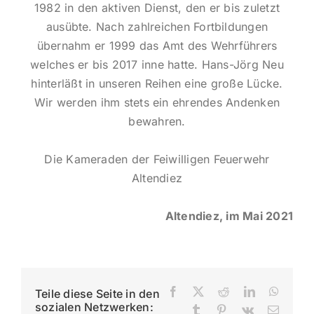
1982 in den aktiven Dienst, den er bis zuletzt
ausübte. Nach zahlreichen Fortbildungen
übernahm er 1999 das Amt des Wehrführers
welches er bis 2017 inne hatte. Hans-Jörg Neu
hinterläßt in unseren Reihen eine große Lücke.
Wir werden ihm stets ein ehrendes Andenken
bewahren.
Die Kameraden der Feiwilligen Feuerwehr
Altendiez
Altendiez, im Mai 2021
Facebook
X
Reddit
LinkedIn
Whats
Teile diese Seite in den
sozialen Netzwerken:
Tumblr
Pinterest
Vk
E-