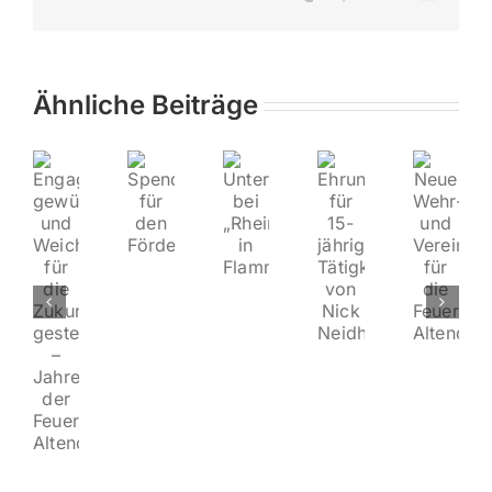
Mail
Ähnliche Beiträge
Spende
Unterstützung
Ehrung
Neue
Engagement
für
bei
für
Wehr-
gewürdigt
den
„Rhein
15-
und
und
Förderverein
in
jährige
Vereinsführ
Weichen
Flammen“
Tätigkeit
für
für
von
die
die
Nick
Feuerwehr
Zukunft
Neidhöfer
Altendiez
gestellt
–
Jahreshauptversammlung
der
Feuerwehr
Altendiez